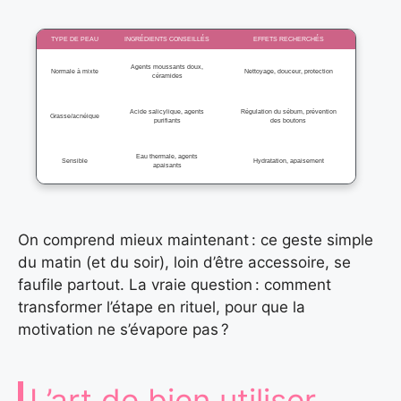
TYPE DE PEAU
INGRÉDIENTS CONSEILLÉS
EFFETS RECHERCHÉS
Agents moussants doux,
Normale à mixte
Nettoyage, douceur, protection
céramides
Acide salicylique, agents
Régulation du sébum, prévention
Grasse/acnéique
purifiants
des boutons
Eau thermale, agents
Sensible
Hydratation, apaisement
apaisants
On comprend mieux maintenant : ce geste simple
du matin (et du soir), loin d’être accessoire, se
faufile partout. La vraie question : comment
transformer l’étape en rituel, pour que la
motivation ne s’évapore pas ?
L’art de bien utiliser