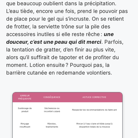
que beaucoup oublient dans la précipitation.
L’eau tiède, encore une fois, prend le pouvoir pas
de place pour le gel qui s’incruste. On se retient
de frotter, la serviette trône sur la pile des
accessoires inutiles si elle reste rêche :
une
douceur, c’est une peau qui dit merci
. Parfois,
la tentation de gratter, d’en finir au plus vite,
alors qu’il suffirait de tapoter et de profiter du
moment. Lotion ensuite ? Pourquoi pas, la
barrière cutanée en redemande volontiers.
ERREUR
CONSÉQUENCE
ASTUCE CORRECTIVE
FRÉQUENTE
Surdosage de
Sécheresse ou
Respecter les recommandations du fabricant
produit
inconfort cutané
Rinçage
Résidus,
Rincer à l’eau claire et tiède jusqu’à
insuffisant
tiraillements
disparition totale de la mousse