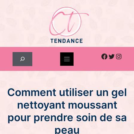
Skip
to
content
Facebook
Twitter
Inst
Rechercher
Comment utiliser un gel
nettoyant moussant
pour prendre soin de sa
peau