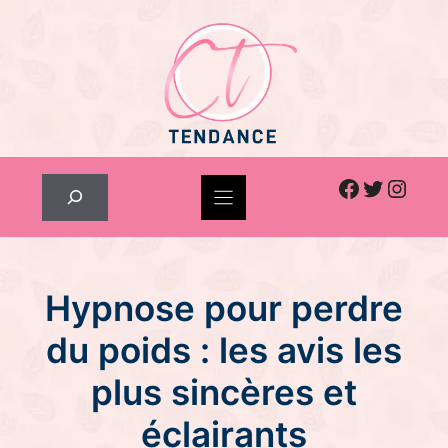
Skip
to
content
Facebook
Twitter
Inst
Rechercher
Hypnose pour perdre
du poids : les avis les
plus sincères et
éclairants