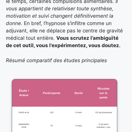
le temps, certaines compulsions alimentaires.
Il
vous appartient de relativiser toute synthèse,
motivation et suivi changent définitivement la
donne.
En bref, l’hypnose s’infiltre comme un
adjuvant, elle ne déplace pas le centre de gravité
médical tout entière.
Vous scrutez l’ambiguïté
de cet outil, vous l’expérimentez, vous doutez.
Résumé comparatif des études principales
Résultat
Étude /
Participants
Durée
sur le
Auteur
poids
Smith et al.
120
6 mois
-3,5 kg (moyenne)
Apfeldorfer,
-2 kg (avec
75
4 mois
2018
maintien 1 an)