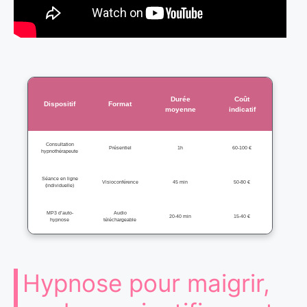
Durée
Coût
Dispositif
Format
moyenne
indicatif
Consultation
Présentiel
1h
60-100 €
hypnothérapeute
Séance en ligne
Visioconférence
45 min
50-80 €
(individuelle)
MP3 d’auto-
Audio
20-40 min
15-40 €
hypnose
téléchargeable
Hypnose pour maigrir,