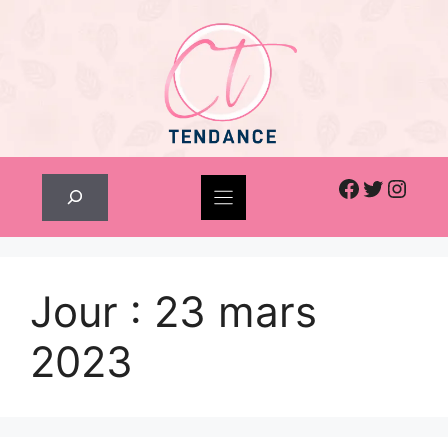
Skip
to
content
Facebook
Twitter
Inst
Rechercher
Jour :
23 mars
2023