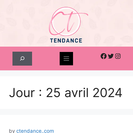
Skip
to
content
Facebook
Twitter
Inst
Rechercher
Jour :
25 avril 2024
by
ctendance_com