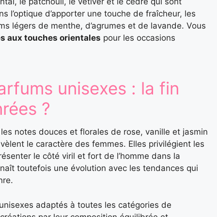
tal, le patchouli, le vétiver et le cèdre qui sont
ans l’optique d’apporter une touche de fraîcheur, les
ms légers de menthe, d’agrumes et de lavande. Vous
s aux touches orientales
pour les occasions
rfums unisexes : la fin
rées ?
les notes douces et florales de rose, vanille et jasmin
vèlent le caractère des femmes. Elles privilégient les
senter le côté viril et fort de l’homme dans la
naît toutefois une évolution avec les tendances qui
nre.
unisexes adaptés à toutes les catégories de
créations par leur composition équilibrée et