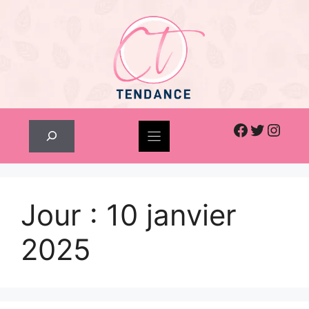
Skip
to
content
Facebook
Twitter
Inst
Rechercher
Jour :
10 janvier
2025