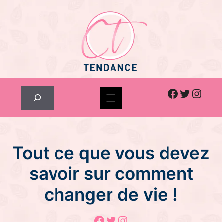
Skip
to
content
Facebook
Twitter
Inst
Rechercher
Tout ce que vous devez
savoir sur comment
changer de vie !
Facebook
Twitter
Instagram