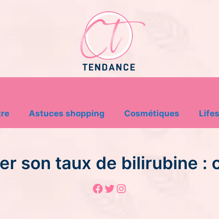
tre
Astuces shopping
Cosmétiques
Lifes
r son taux de bilirubine : 
Facebook
Twitter
Instagram