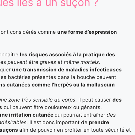
ues liés à un suçon ?
s sont considérés comme
une forme d’expression
connaître
les risques associés à la pratique des
ires
peuvent être graves et même mortels.
oquer
une transmission de maladies infectieuses
Les bactéries présentes dans la bouche peuvent
ions cutanées comme l’herpès ou la molluscum
une zone très sensible du corps
, il peut causer
des
s
qui peuvent être douloureux ou gênants.
une irritation cutanée
qui pourrait entraîner
des
désirables.
Il est donc important de
prendre
x suçons
afin de pouvoir en profiter en toute sécurité et