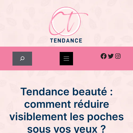
Skip
to
content
Facebook
Twitter
Inst
Rechercher
Tendance beauté :
comment réduire
visiblement les poches
sous vos yeux ?