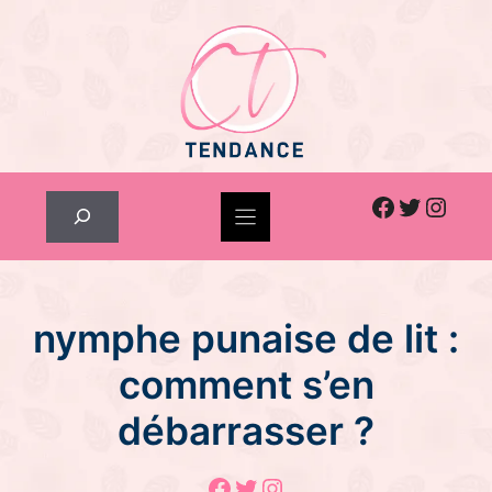
Skip
to
content
Facebook
Twitter
Inst
Rechercher
nymphe punaise de lit :
comment s’en
débarrasser ?
Facebook
Twitter
Instagram