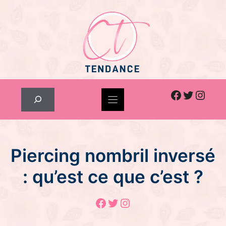
Skip
to
content
Facebook
Twitter
Inst
Rechercher
Piercing nombril inversé
: qu’est ce que c’est ?
Facebook
Twitter
Instagram